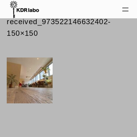
2024.02.29
received_973522146632402-
150×150