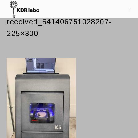
2024.02.29
received_541406751028207-
225×300