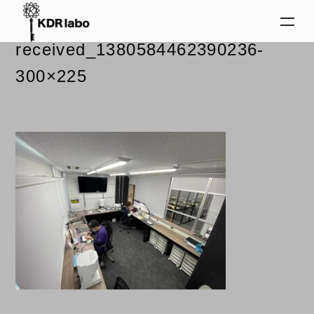
2024.02.29
received_1380584462390236-
300×225