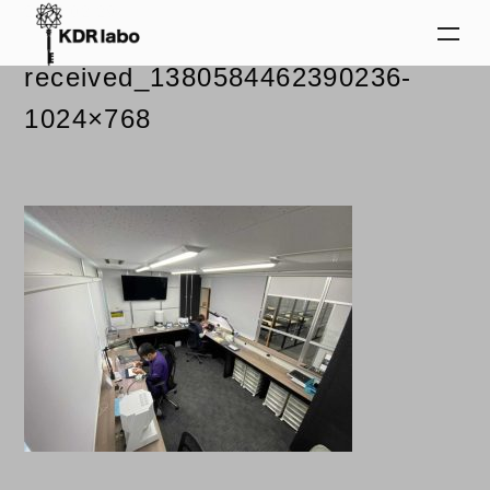
2024.02.29
received_1380584462390236-
1024×768