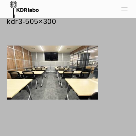
2024.02.29
kdr3-505×300