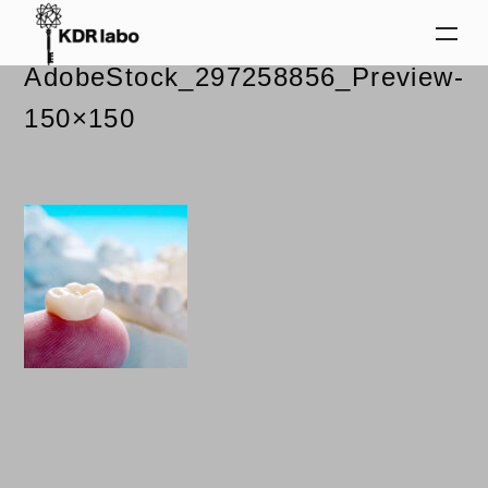
2024.02.29
AdobeStock_297258856_Preview-
150×150