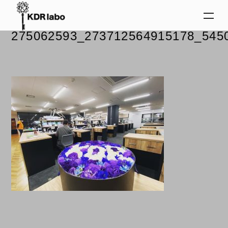
2024.02.29
275062593_273712564915178_545