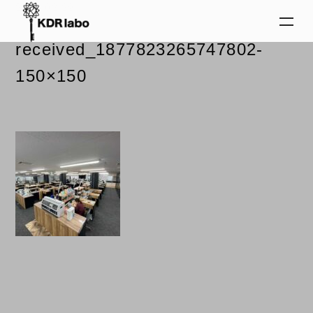
2024.02.29
received_1877823265747802-
150×150