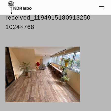
2024.02.29
received_1194915180913250-
1024×768