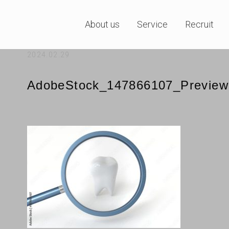
About us
Service
Recruit
2024.02.29
AdobeStock_147866107_Preview